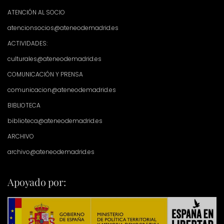
ATENCIÓN AL SOCIO
atencionsocios@ateneodemadrid.es
ACTIVIDADES:
culturales@ateneodemadrid.es
COMUNICACIÓN Y PRENSA
comunicacion@ateneodemadrid.es
BIBLIOTECA
biblioteca@ateneodemadrid.es
ARCHIVO
archivo@ateneodemadrid.es
Apoyado por: