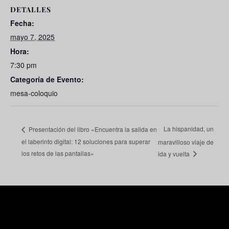
DETALLES
Fecha:
mayo 7, 2025
Hora:
7:30 pm
Categoría de Evento:
mesa-coloquio
La hispanidad, un
Presentación del libro «Encuentra la salida en
el laberinto digital: 12 soluciones para superar
maravilloso viaje de
los retos de las pantallas»
ida y vuelta