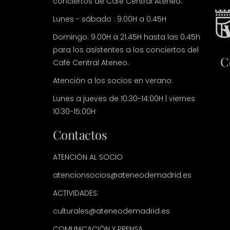
conciertos de Café Central Ateneo.
Lunes - sábado : 9.00H a 0.45H
Domingo: 9.00H a 21.45H hasta las 0.45h
para los asistentes a los conciertos del
C
Café Central Ateneo.
Atención a los socios en verano:
Lunes a jueves de 10:30-14:00H | viernes
10:30-15:00H
Contactos
ATENCIÓN AL SOCIO
atencionsocios@ateneodemadrid.es
ACTIVIDADES:
culturales@ateneodemadrid.es
COMUNICACIÓN Y PRENSA