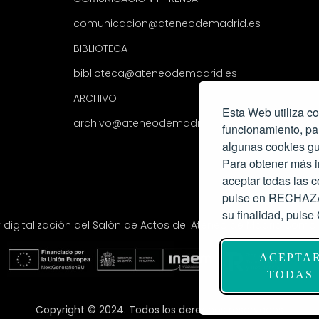
comunicacion@ateneodemadrid.es
BIBLIOTECA
biblioteca@ateneodemadrid.es
ARCHIVO
Esta Web utiliza co
archivo@ateneodemadrid.es
funcionamiento, pa
algunas cookies gu
Para obtener más i
aceptar todas las
pulse en RECHAZAR
su finalidad, pul
y digitalización del Salón de Actos del Ateneo de Madrid com
ACEPTA
TODAS
Copyright © 2024. Todos los derechos reservados