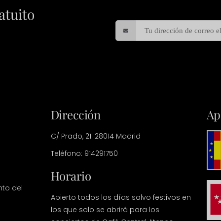
atuito
Dirección
Ap
C/ Prado, 21. 28014 Madrid
Teléfono: 914291750
Horario
nto del
Abierto todos los días salvo festivos en
los que solo se abrirá para los