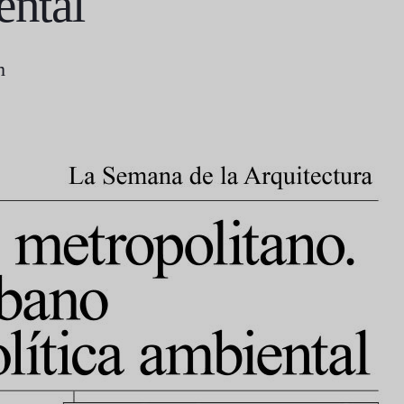
ental
m