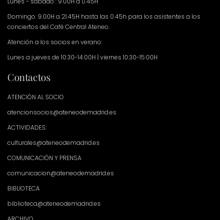
Lunes - sábado : 9.00H a 0.45H
Domingo: 9.00H a 21.45H hasta las 0.45h para los asistentes a los
conciertos del Café Central Ateneo.
Atención a los socios en verano:
Lunes a jueves de 10:30-14:00H | viernes 10:30-15:00H
Contactos
ATENCIÓN AL SOCIO
atencionsocios@ateneodemadrid.es
ACTIVIDADES:
culturales@ateneodemadrid.es
COMUNICACIÓN Y PRENSA
comunicacion@ateneodemadrid.es
BIBLIOTECA
biblioteca@ateneodemadrid.es
ARCHIVO