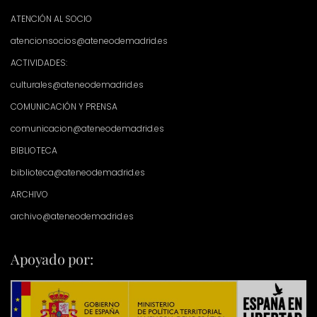
ATENCIÓN AL SOCIO
atencionsocios@ateneodemadrid.es
ACTIVIDADES:
culturales@ateneodemadrid.es
COMUNICACIÓN Y PRENSA
comunicacion@ateneodemadrid.es
BIBLIOTECA
biblioteca@ateneodemadrid.es
ARCHIVO
archivo@ateneodemadrid.es
Apoyado por: