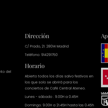
Dirección
Ap
C/ Prado, 21. 28014 Madrid
Teléfono: 914291750
Horario
nto del
Abierto todos los días salvo festivos en
los que solo se abrirá para los
conciertos de Café Central Ateneo.
Lunes - sábado : 9.00H a 0.45H
Domingo: 9.00H a 21.45H hasta las 0.45h