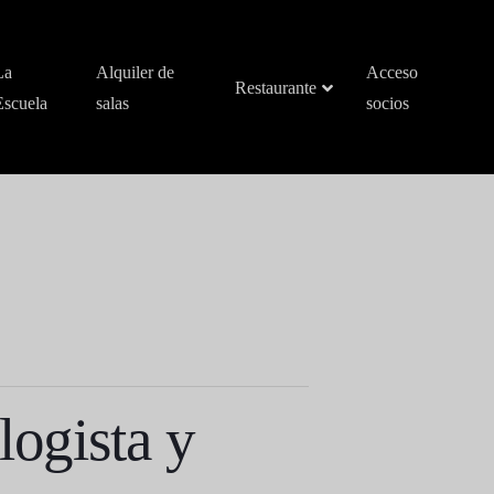
La
Alquiler de
Acceso
Restaurante
Escuela
salas
socios
logista y