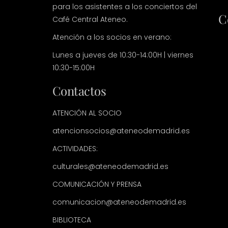
para los asistentes a los conciertos del
C
Café Central Ateneo.
Atención a los socios en verano:
Lunes a jueves de 10:30-14:00H | viernes
10:30-15:00H
Contactos
ATENCIÓN AL SOCIO
atencionsocios@ateneodemadrid.es
ACTIVIDADES:
culturales@ateneodemadrid.es
COMUNICACIÓN Y PRENSA
comunicacion@ateneodemadrid.es
BIBLIOTECA