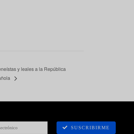
eneístas y leales a la República
añola
SUSCRIBIRME