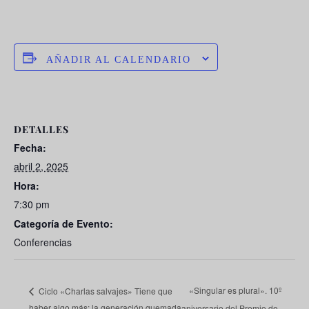
AÑADIR AL CALENDARIO
DETALLES
Fecha:
abril 2, 2025
Hora:
7:30 pm
Categoría de Evento:
Conferencias
«Singular es plural». 10º
Ciclo «Charlas salvajes» Tiene que
haber algo más: la generación quemada
aniversario del Premio de