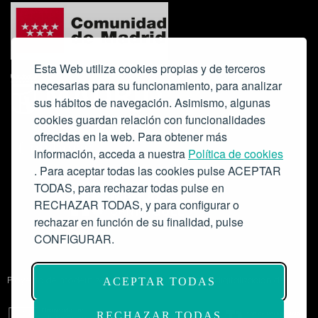
Esta Web utiliza cookies propias y de terceros
necesarias para su funcionamiento, para analizar
sus hábitos de navegación. Asimismo, algunas
cookies guardan relación con funcionalidades
ofrecidas en la web. Para obtener más
Colabora:
información, acceda a nuestra
Política de cookies
. Para aceptar todas las cookies pulse ACEPTAR
TODAS, para rechazar todas pulse en
RECHAZAR TODAS, y para configurar o
rechazar en función de su finalidad, pulse
CONFIGURAR.
Proyecto de modernización de infraestructuras y digitalización del
ACEPTAR TODAS
Salón de Actos del Ateneo de Madrid como espacio escénico-musical.
Subvención: 175.000€
RECHAZAR TODAS