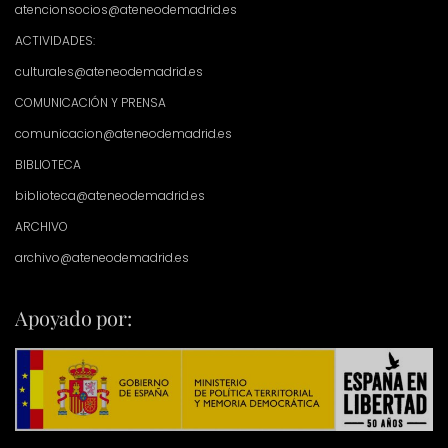
atencionsocios@ateneodemadrid.es
ACTIVIDADES:
culturales@ateneodemadrid.es
COMUNICACIÓN Y PRENSA
comunicacion@ateneodemadrid.es
BIBLIOTECA
biblioteca@ateneodemadrid.es
ARCHIVO
archivo@ateneodemadrid.es
Apoyado por: