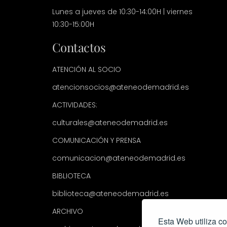
Lunes a jueves de 10:30-14:00H | viernes
10:30-15:00H
Contactos
ATENCIÓN AL SOCIO
atencionsocios@ateneodemadrid.es
ACTIVIDADES:
culturales@ateneodemadrid.es
COMUNICACIÓN Y PRENSA
comunicacion@ateneodemadrid.es
BIBLIOTECA
biblioteca@ateneodemadrid.es
ARCHIVO
Esta Web utiliza co