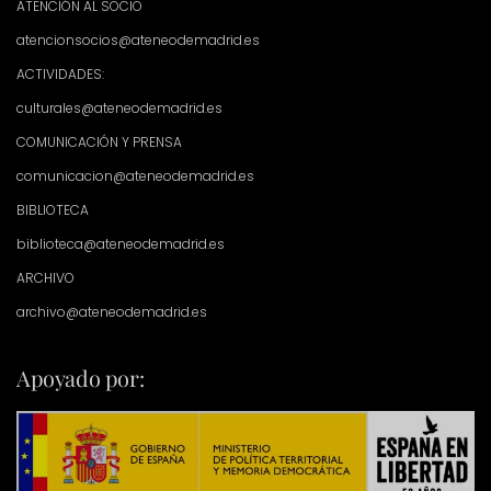
ATENCIÓN AL SOCIO
atencionsocios@ateneodemadrid.es
ACTIVIDADES:
culturales@ateneodemadrid.es
COMUNICACIÓN Y PRENSA
comunicacion@ateneodemadrid.es
BIBLIOTECA
biblioteca@ateneodemadrid.es
ARCHIVO
archivo@ateneodemadrid.es
Apoyado por: