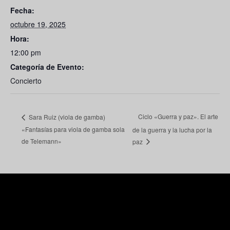
Fecha:
octubre 19, 2025
Hora:
12:00 pm
Categoría de Evento:
Concierto
Ciclo «Guerra y paz». El arte
Sara Ruiz (viola de gamba)
«Fantasías para viola de gamba sola
de la guerra y la lucha por la
de Telemann»
paz