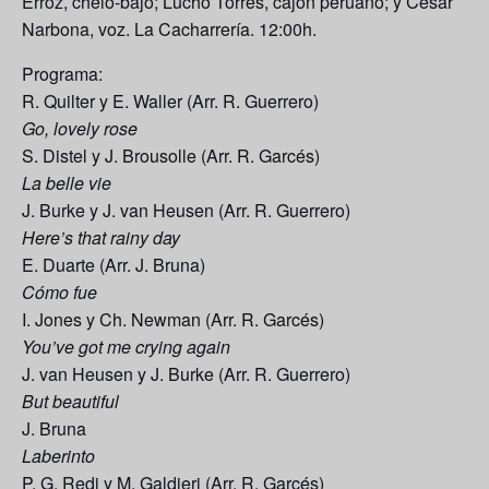
Erroz, chelo-bajo; Lucho Torres, cajón peruano; y César
Narbona, voz. La Cacharrería. 12:00h.
Programa:
R. Quilter y E. Waller (Arr. R. Guerrero)
Go, lovely rose
S. Distel y J. Brousolle (Arr. R. Garcés)
La belle vie
J. Burke y J. van Heusen (Arr. R. Guerrero)
Here’s that rainy day
E. Duarte (Arr. J. Bruna)
Cómo fue
I. Jones y Ch. Newman (Arr. R. Garcés)
You’ve got me crying again
J. van Heusen y J. Burke (Arr. R. Guerrero)
But beautiful
J. Bruna
Laberinto
P. G. Redi y M. Galdieri (Arr. R. Garcés)