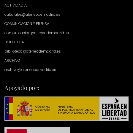
ACTIVIDADES:
culturales@ateneodemadrid.es
COMUNICACIÓN Y PRENSA
comunicacion@ateneodemadrid.es
BIBLIOTECA
biblioteca@ateneodemadrid.es
ARCHIVO
archivo@ateneodemadrid.es
Apoyado por: