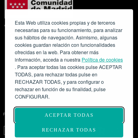
Esta Web utiliza cookies propias y de terceros
necesarias para su funcionamiento, para analizar
sus hábitos de navegación. Asimismo, algunas
cookies guardan relación con funcionalidades
ofrecidas en la web. Para obtener más
Colabora:
información, acceda a nuestra
Política de cookies
. Para aceptar todas las cookies pulse ACEPTAR
TODAS, para rechazar todas pulse en
RECHAZAR TODAS, y para configurar o
rechazar en función de su finalidad, pulse
CONFIGURAR.
Proyecto de modernización de infraestructuras y digitalización del
ACEPTAR TODAS
Salón de Actos del Ateneo de Madrid como espacio escénico-musical.
Subvención: 175.000€
RECHAZAR TODAS