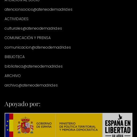
atencionsocios@ateneodemadrid.es
ACTIVIDADES:
culturales@ateneodemadrid.es
COMUNICACIÓN Y PRENSA
comunicacion@ateneodemadrid.es
BIBLIOTECA
biblioteca@ateneodemadrid.es
ARCHIVO
archivo@ateneodemadrid.es
Apoyado por: