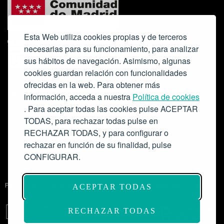
Esta Web utiliza cookies propias y de terceros
necesarias para su funcionamiento, para analizar
sus hábitos de navegación. Asimismo, algunas
cookies guardan relación con funcionalidades
ofrecidas en la web. Para obtener más
Colabora:
información, acceda a nuestra
Política de cookies
. Para aceptar todas las cookies pulse ACEPTAR
TODAS, para rechazar todas pulse en
RECHAZAR TODAS, y para configurar o
rechazar en función de su finalidad, pulse
CONFIGURAR.
Proyecto de modernización de infraestructuras y digitalización del
ACEPTAR TODAS
Salón de Actos del Ateneo de Madrid como espacio escénico-musical.
Subvención: 175.000€
RECHAZAR TODAS