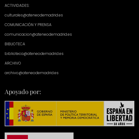
ACTIVIDADES:
culturales@ateneodemadrid.es
COMUNICACIÓN Y PRENSA
comunicacion@ateneodemadrid.es
BIBLIOTECA
biblioteca@ateneodemadrid.es
ARCHIVO
archivo@ateneodemadrid.es
Apoyado por: