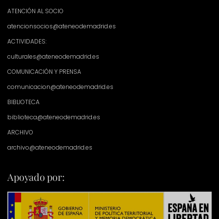
ATENCIÓN AL SOCIO
atencionsocios@ateneodemadrid.es
ACTIVIDADES:
culturales@ateneodemadrid.es
COMUNICACIÓN Y PRENSA
comunicacion@ateneodemadrid.es
BIBLIOTECA
biblioteca@ateneodemadrid.es
ARCHIVO
archivo@ateneodemadrid.es
Apoyado por: