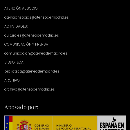
ATENCIÓN AL SOCIO
atencionsocios@ateneodemadrid.es
ACTIVIDADES:
culturales@ateneodemadrid.es
COMUNICACIÓN Y PRENSA
comunicacion@ateneodemadrid.es
BIBLIOTECA
biblioteca@ateneodemadrid.es
ARCHIVO
archivo@ateneodemadrid.es
Apoyado por: