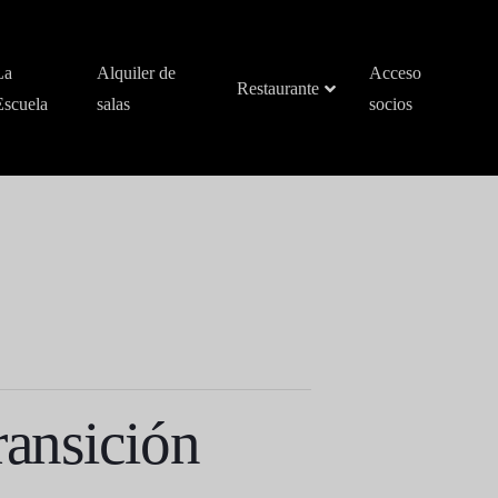
La
Alquiler de
Acceso
Restaurante
Escuela
salas
socios
ransición