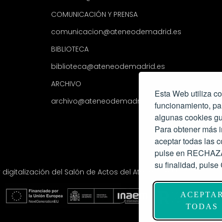
COMUNICACIÓN Y PRENSA
comunicacion@ateneodemadrid.es
BIBLIOTECA
biblioteca@ateneodemadrid.es
ARCHIVO
Esta Web utiliza co
archivo@ateneodemadrid.es
funcionamiento, pa
algunas cookies gu
Para obtener más i
aceptar todas las
pulse en RECHAZAR
su finalidad, pul
y digitalización del Salón de Actos del Ateneo de Madrid com
ACEPTA
TODAS