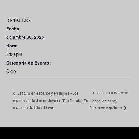
DETALLES
Fecha:
diciembre 30, 2025
Hora:
8:00 pm
Categoría de Evento:
Ciclo
El cante por derecho.
Lectura en español y en inglés «Los
muertos», de James Joyce («The Dead») En
Recital de cante
memoria de Chris Dove
flamenco y guitarra