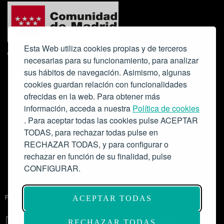
Esta Web utiliza cookies propias y de terceros
necesarias para su funcionamiento, para analizar
sus hábitos de navegación. Asimismo, algunas
cookies guardan relación con funcionalidades
ofrecidas en la web. Para obtener más
Colabora:
información, acceda a nuestra
Política de cookies
. Para aceptar todas las cookies pulse ACEPTAR
TODAS, para rechazar todas pulse en
RECHAZAR TODAS, y para configurar o
rechazar en función de su finalidad, pulse
CONFIGURAR.
Proyecto de modernización de infraestructuras y digitalización del
ACEPTAR TODAS
Salón de Actos del Ateneo de Madrid como espacio escénico-musical.
Subvención: 175.000€
RECHAZAR TODAS