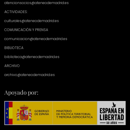
atencionsocios@ateneodemadrid.es
ACTIVIDADES:
culturales@ateneodemadrid.es
COMUNICACIÓN Y PRENSA
comunicacion@ateneodemadrid.es
BIBLIOTECA
biblioteca@ateneodemadrid.es
ARCHIVO
archivo@ateneodemadrid.es
Apoyado por: