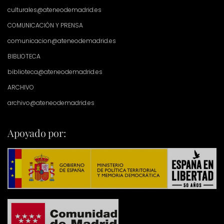
culturales@ateneodemadrid.es
COMUNICACIÓN Y PRENSA
comunicacion@ateneodemadrid.es
BIBLIOTECA
biblioteca@ateneodemadrid.es
ARCHIVO
archivo@ateneodemadrid.es
Apoyado por: