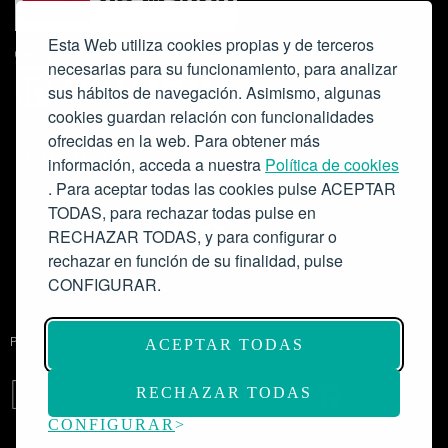
Esta Web utiliza cookies propias y de terceros
necesarias para su funcionamiento, para analizar
sus hábitos de navegación. Asimismo, algunas
cookies guardan relación con funcionalidades
ofrecidas en la web. Para obtener más
Colabora:
información, acceda a nuestra
Política de cookies
. Para aceptar todas las cookies pulse ACEPTAR
TODAS, para rechazar todas pulse en
RECHAZAR TODAS, y para configurar o
rechazar en función de su finalidad, pulse
CONFIGURAR.
Proyecto de modernización de infraestructuras y digitalización del
ACEPTAR TODAS
Salón de Actos del Ateneo de Madrid como espacio escénico-musical.
Subvención: 175.000€
RECHAZAR TODAS
CONFIGURAR