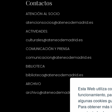
Contactos
ATENCIÓN AL SOCIO
atencionsocios@ateneodemadrid.es
ACTIVIDADES:
culturales@ateneodemadrid.es
COMUNICACIÓN Y PRENSA
comunicacion@ateneodemadrid.es
BIBLIOTECA
biblioteca@ateneodemadrid.es
ARCHIVO
Esta Web utiliza co
archivo@ateneodemadrid.es
funcionamiento, pa
algunas cookies gu
Para obtener más i