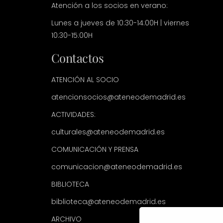
Atención a los socios en verano:
Lunes a jueves de 10:30-14:00H | viernes
10:30-15:00H
Contactos
ATENCIÓN AL SOCIO
atencionsocios@ateneodemadrid.es
ACTIVIDADES:
culturales@ateneodemadrid.es
COMUNICACIÓN Y PRENSA
comunicacion@ateneodemadrid.es
BIBLIOTECA
biblioteca@ateneodemadrid.es
ARCHIVO