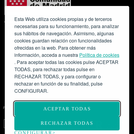
Esta Web utiliza cookies propias y de terceros
necesarias para su funcionamiento, para analizar
sus hábitos de navegación. Asimismo, algunas
cookies guardan relación con funcionalidades
ofrecidas en la web. Para obtener más
Colabora:
información, acceda a nuestra
Política de cookies
. Para aceptar todas las cookies pulse ACEPTAR
TODAS, para rechazar todas pulse en
RECHAZAR TODAS, y para configurar o
rechazar en función de su finalidad, pulse
CONFIGURAR.
Proyecto de modernización de infraestructuras y digitalización del
ACEPTAR TODAS
Salón de Actos del Ateneo de Madrid como espacio escénico-musical.
Subvención: 175.000€
RECHAZAR TODAS
CONFIGURAR