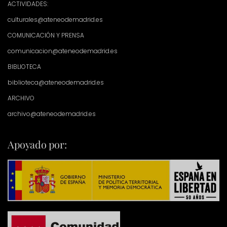
ACTIVIDADES:
culturales@ateneodemadrid.es
COMUNICACIÓN Y PRENSA
comunicacion@ateneodemadrid.es
BIBLIOTECA
biblioteca@ateneodemadrid.es
ARCHIVO
archivo@ateneodemadrid.es
Apoyado por: