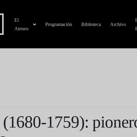
El
Programación
Biblioteca
Archivo
Ateneo
 (1680-1759): pionero