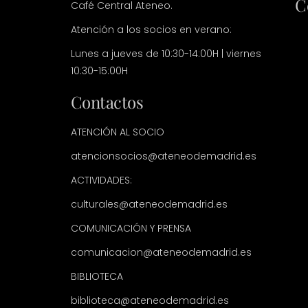
C
Café Central Ateneo.
Atención a los socios en verano:
Lunes a jueves de 10:30-14:00H | viernes
10:30-15:00H
Contactos
ATENCIÓN AL SOCIO
atencionsocios@ateneodemadrid.es
ACTIVIDADES:
culturales@ateneodemadrid.es
COMUNICACIÓN Y PRENSA
comunicacion@ateneodemadrid.es
BIBLIOTECA
biblioteca@ateneodemadrid.es