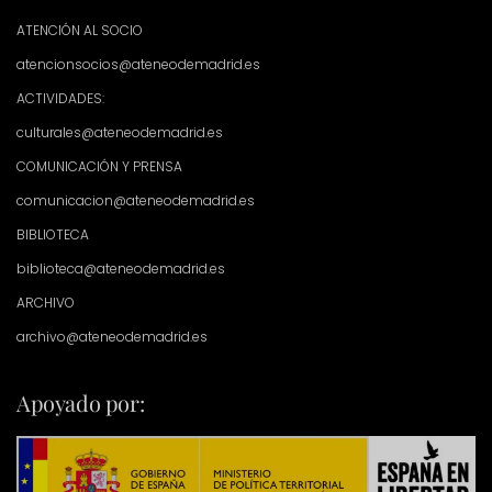
ATENCIÓN AL SOCIO
atencionsocios@ateneodemadrid.es
ACTIVIDADES:
culturales@ateneodemadrid.es
COMUNICACIÓN Y PRENSA
comunicacion@ateneodemadrid.es
BIBLIOTECA
biblioteca@ateneodemadrid.es
ARCHIVO
archivo@ateneodemadrid.es
Apoyado por: