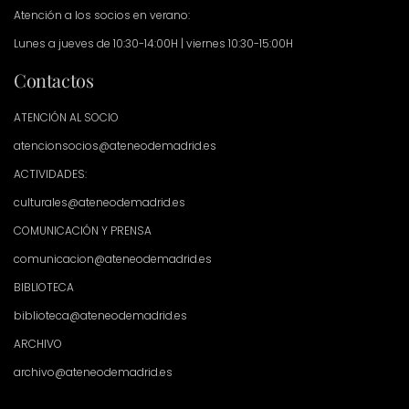
Atención a los socios en verano:
Lunes a jueves de 10:30-14:00H | viernes 10:30-15:00H
Contactos
ATENCIÓN AL SOCIO
atencionsocios@ateneodemadrid.es
ACTIVIDADES:
culturales@ateneodemadrid.es
COMUNICACIÓN Y PRENSA
comunicacion@ateneodemadrid.es
BIBLIOTECA
biblioteca@ateneodemadrid.es
ARCHIVO
archivo@ateneodemadrid.es