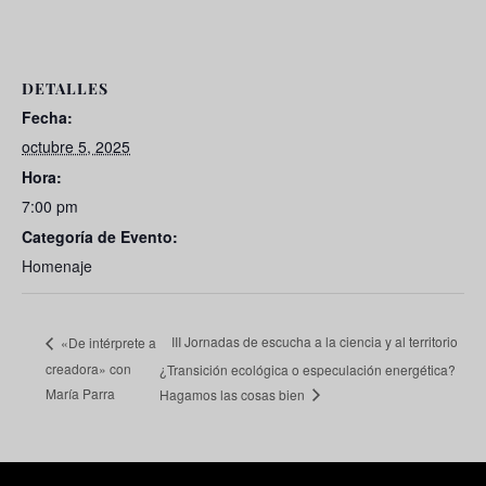
DETALLES
Fecha:
octubre 5, 2025
Hora:
7:00 pm
Categoría de Evento:
Homenaje
III Jornadas de escucha a la ciencia y al territorio
«De intérprete a
creadora» con
¿Transición ecológica o especulación energética?
María Parra
Hagamos las cosas bien