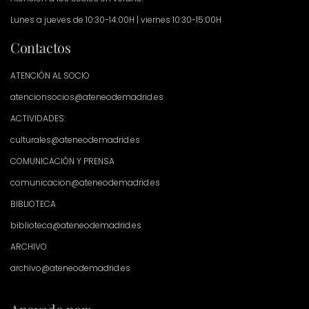
Lunes a jueves de 10:30-14:00H | viernes 10:30-15:00H
Contactos
ATENCIÓN AL SOCIO
atencionsocios@ateneodemadrid.es
ACTIVIDADES:
culturales@ateneodemadrid.es
COMUNICACIÓN Y PRENSA
comunicacion@ateneodemadrid.es
BIBLIOTECA
biblioteca@ateneodemadrid.es
ARCHIVO
archivo@ateneodemadrid.es