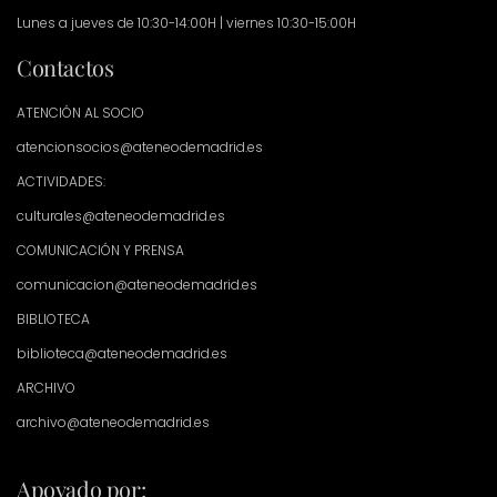
Lunes a jueves de 10:30-14:00H | viernes 10:30-15:00H
Contactos
ATENCIÓN AL SOCIO
atencionsocios@ateneodemadrid.es
ACTIVIDADES:
culturales@ateneodemadrid.es
COMUNICACIÓN Y PRENSA
comunicacion@ateneodemadrid.es
BIBLIOTECA
biblioteca@ateneodemadrid.es
ARCHIVO
archivo@ateneodemadrid.es
Apoyado por: