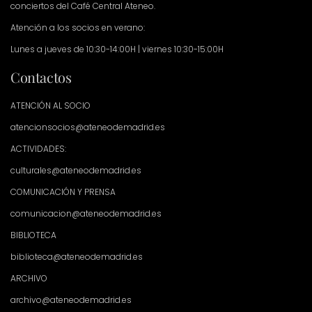
conciertos del Café Central Ateneo.
Atención a los socios en verano:
Lunes a jueves de 10:30-14:00H | viernes 10:30-15:00H
Contactos
ATENCIÓN AL SOCIO
atencionsocios@ateneodemadrid.es
ACTIVIDADES:
culturales@ateneodemadrid.es
COMUNICACIÓN Y PRENSA
comunicacion@ateneodemadrid.es
BIBLIOTECA
biblioteca@ateneodemadrid.es
ARCHIVO
archivo@ateneodemadrid.es