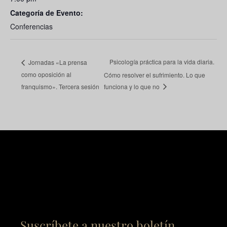
Categoría de Evento:
Conferencias
Psicología práctica para la vida diaria.
Jornadas «La prensa
como oposición al
Cómo resolver el sufrimiento. Lo que
franquismo». Tercera sesión
funciona y lo que no
Suscríbete a nuestro boletín