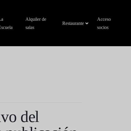
La
Alquiler de
Acceso
Restaurante
Escuela
salas
socios
vo del