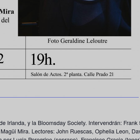
e Irlanda, y la Bloomsday Society. Intervendrán:
Frank
.
Magüi Mira.
Lectores: John Ruescas, Ophelia Leon, Dav
a por
Lucia Peregrino
(soprano),
Francisco Gracia
(tenor