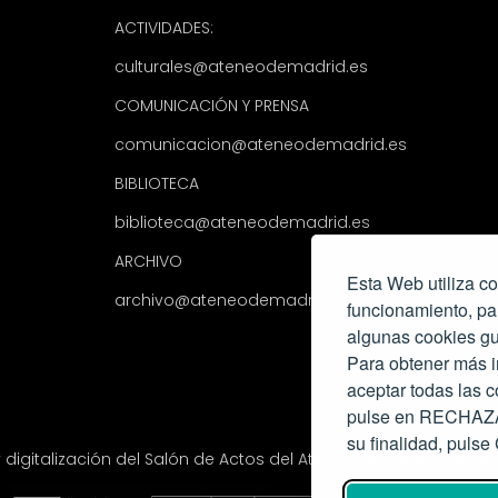
ACTIVIDADES:
culturales@ateneodemadrid.es
COMUNICACIÓN Y PRENSA
comunicacion@ateneodemadrid.es
BIBLIOTECA
biblioteca@ateneodemadrid.es
ARCHIVO
Esta Web utiliza co
archivo@ateneodemadrid.es
funcionamiento, pa
algunas cookies gu
Para obtener más i
aceptar todas las
pulse en RECHAZAR
su finalidad, pul
y digitalización del Salón de Actos del Ateneo de Madrid com