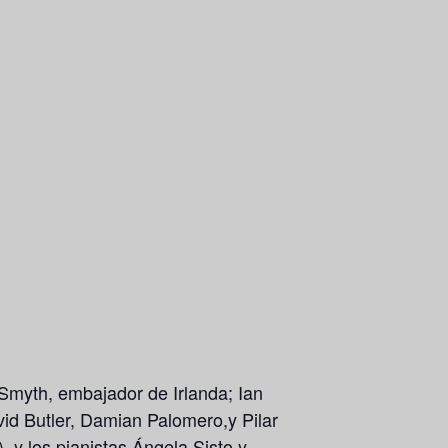
 Smyth
, embajador de Irlanda;
Ian
id Butler, Damian Palomero,y Pilar
), y los pianistas
Ángela Sisto
y