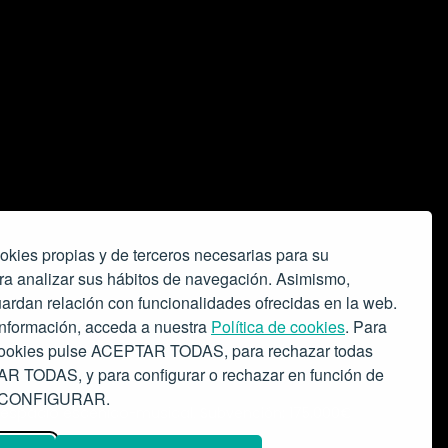
okies propias y de terceros necesarias para su
ra analizar sus hábitos de navegación. Asimismo,
ardan relación con funcionalidades ofrecidas en la web.
nformación, acceda a nuestra
Política de cookies
. Para
 cookies pulse ACEPTAR TODAS, para rechazar todas
 TODAS, y para configurar o rechazar en función de
se CONFIGURAR.
o espacio escénico-musical.
Subvención: 175.000€