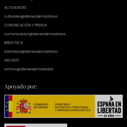
ACTIVIDADES:
culturales@ateneodemadrid.es
COMUNICACIÓN Y PRENSA
comunicacion@ateneodemadrid.es
BIBLIOTECA
biblioteca@ateneodemadrid.es
ARCHIVO
archivo@ateneodemadrid.es
Apoyado por: