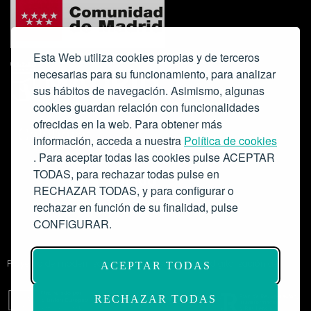
Esta Web utiliza cookies propias y de terceros
necesarias para su funcionamiento, para analizar
sus hábitos de navegación. Asimismo, algunas
cookies guardan relación con funcionalidades
ofrecidas en la web. Para obtener más
Colabora:
información, acceda a nuestra
Política de cookies
. Para aceptar todas las cookies pulse ACEPTAR
TODAS, para rechazar todas pulse en
RECHAZAR TODAS, y para configurar o
rechazar en función de su finalidad, pulse
CONFIGURAR.
Proyecto de modernización de infraestructuras y digitalización del
ACEPTAR TODAS
Salón de Actos del Ateneo de Madrid como espacio escénico-musical.
Subvención: 175.000€
RECHAZAR TODAS