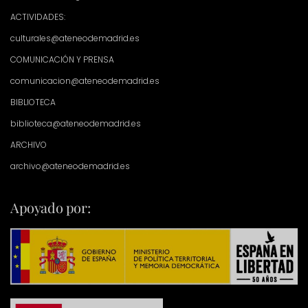
ACTIVIDADES:
culturales@ateneodemadrid.es
COMUNICACIÓN Y PRENSA
comunicacion@ateneodemadrid.es
BIBLIOTECA
biblioteca@ateneodemadrid.es
ARCHIVO
archivo@ateneodemadrid.es
Apoyado por: