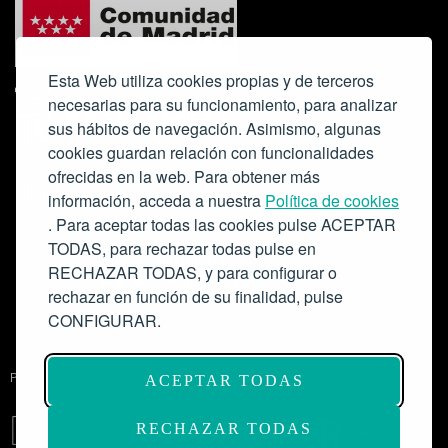
Esta Web utiliza cookies propias y de terceros
necesarias para su funcionamiento, para analizar
sus hábitos de navegación. Asimismo, algunas
cookies guardan relación con funcionalidades
ofrecidas en la web. Para obtener más
Colabora:
información, acceda a nuestra
Política de cookies
. Para aceptar todas las cookies pulse ACEPTAR
TODAS, para rechazar todas pulse en
RECHAZAR TODAS, y para configurar o
rechazar en función de su finalidad, pulse
CONFIGURAR.
Proyecto de modernización de infraestructuras y digitalización del
ACEPTAR TODAS
Salón de Actos del Ateneo de Madrid como espacio escénico-musical.
Subvención: 175.000€
RECHAZAR TODAS