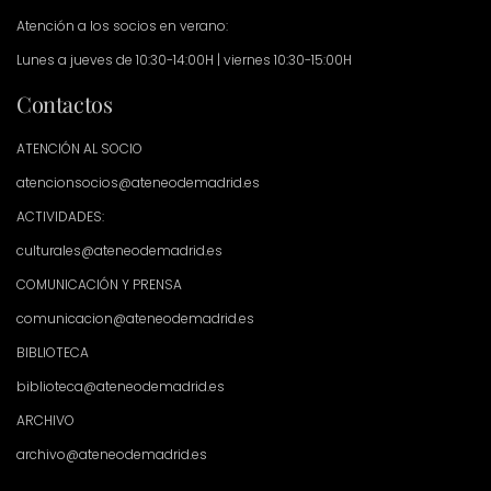
Atención a los socios en verano:
Lunes a jueves de 10:30-14:00H | viernes 10:30-15:00H
Contactos
ATENCIÓN AL SOCIO
atencionsocios@ateneodemadrid.es
ACTIVIDADES:
culturales@ateneodemadrid.es
COMUNICACIÓN Y PRENSA
comunicacion@ateneodemadrid.es
BIBLIOTECA
biblioteca@ateneodemadrid.es
ARCHIVO
archivo@ateneodemadrid.es