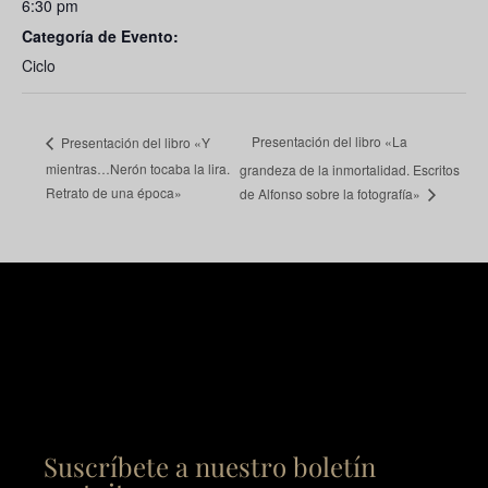
6:30 pm
Categoría de Evento:
Ciclo
Presentación del libro «La
Presentación del libro «Y
mientras…Nerón tocaba la lira.
grandeza de la inmortalidad. Escritos
Retrato de una época»
de Alfonso sobre la fotografía»
Suscríbete a nuestro boletín