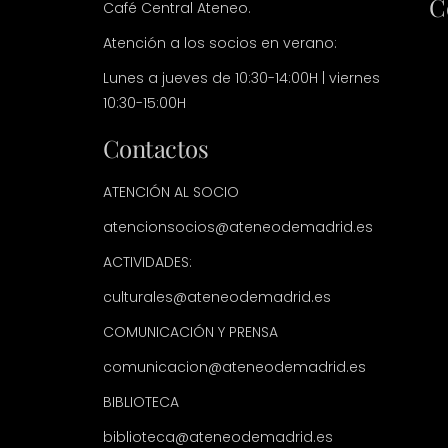
C
Café Central Ateneo.
Atención a los socios en verano:
Lunes a jueves de 10:30-14:00H | viernes
10:30-15:00H
Contactos
ATENCIÓN AL SOCIO
atencionsocios@ateneodemadrid.es
ACTIVIDADES:
culturales@ateneodemadrid.es
COMUNICACIÓN Y PRENSA
comunicacion@ateneodemadrid.es
BIBLIOTECA
biblioteca@ateneodemadrid.es