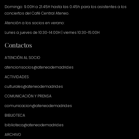
Domingo: 9.00H a 21.45H hasta las 0.45h para los asistentes a los
conciertos del Café Central Ateneo.
Atención a los socios en verano:
Lunes a jueves de 10:30-14:00H | viernes 10:30-15:00H
Contactos
ATENCIÓN AL SOCIO
atencionsocios@ateneodemadrid.es
ACTIVIDADES:
culturales@ateneodemadrid.es
COMUNICACIÓN Y PRENSA
comunicacion@ateneodemadrid.es
BIBLIOTECA
biblioteca@ateneodemadrid.es
ARCHIVO