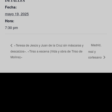
DETALLES
Fecha:
mayo 19, 2025
Hora:
7:30 pm
Madrid,
«Teresa de Jesús y Juan de la Cruz sin máscaras y
descalzos». «Tirso a escena (Vida y obra de Tirso de
real y
Molina)»
cortesano