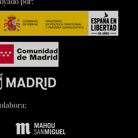
oyado por:
olabora: