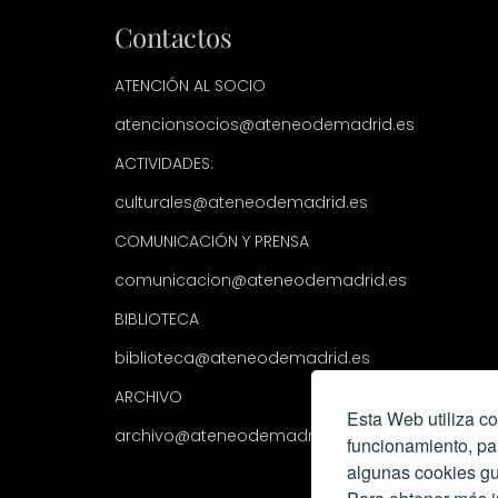
Contactos
ATENCIÓN AL SOCIO
atencionsocios@ateneodemadrid.es
ACTIVIDADES:
culturales@ateneodemadrid.es
COMUNICACIÓN Y PRENSA
comunicacion@ateneodemadrid.es
BIBLIOTECA
biblioteca@ateneodemadrid.es
ARCHIVO
Esta Web utiliza co
archivo@ateneodemadrid.es
funcionamiento, pa
algunas cookies gu