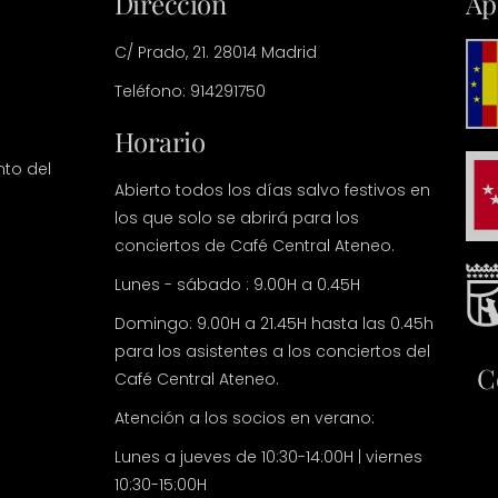
Dirección
Ap
C/ Prado, 21. 28014 Madrid
Teléfono: 914291750
Horario
nto del
Abierto todos los días salvo festivos en
los que solo se abrirá para los
conciertos de Café Central Ateneo.
Lunes - sábado : 9.00H a 0.45H
Domingo: 9.00H a 21.45H hasta las 0.45h
para los asistentes a los conciertos del
C
Café Central Ateneo.
Atención a los socios en verano:
Lunes a jueves de 10:30-14:00H | viernes
10:30-15:00H