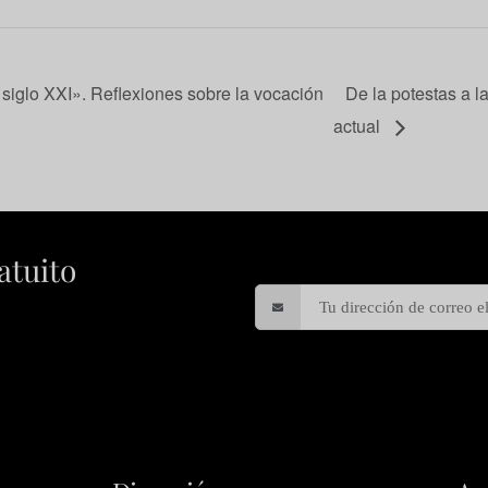
 siglo XXI». Reflexiones sobre la vocación
De la potestas a la
actual
atuito