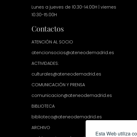
Lunes a jueves de 10:30-14:00H | viernes
10:30-15:00H
Contactos
ATENCIÓN AL SOCIO
atencionsocios@ateneodemadrid.es
ACTIVIDADES:
culturales@ateneodemadrid.es
COMUNICACIÓN Y PRENSA
comunicacion@ateneodemadrid.es
BIBLIOTECA
biblioteca@ateneodemadrid.es
ARCHIVO
Esta Web utiliza co