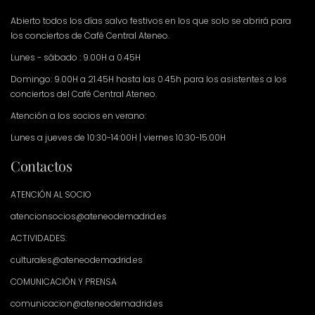
Abierto todos los días salvo festivos en los que solo se abrirá para
los conciertos de Café Central Ateneo.
Lunes - sábado : 9.00H a 0.45H
Domingo: 9.00H a 21.45H hasta las 0.45h para los asistentes a los
conciertos del Café Central Ateneo.
Atención a los socios en verano:
Lunes a jueves de 10:30-14:00H | viernes 10:30-15:00H
Contactos
ATENCIÓN AL SOCIO
atencionsocios@ateneodemadrid.es
ACTIVIDADES:
culturales@ateneodemadrid.es
COMUNICACIÓN Y PRENSA
comunicacion@ateneodemadrid.es