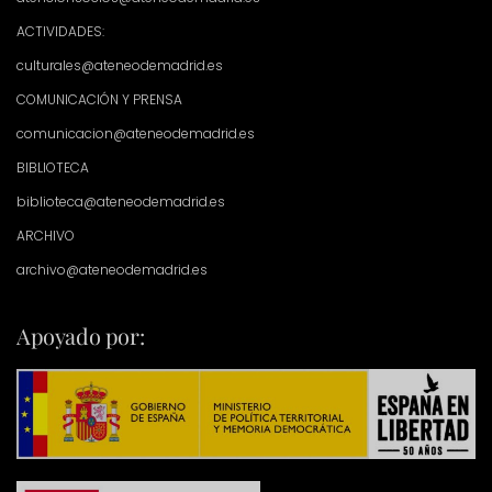
ACTIVIDADES:
culturales@ateneodemadrid.es
COMUNICACIÓN Y PRENSA
comunicacion@ateneodemadrid.es
BIBLIOTECA
biblioteca@ateneodemadrid.es
ARCHIVO
archivo@ateneodemadrid.es
Apoyado por: