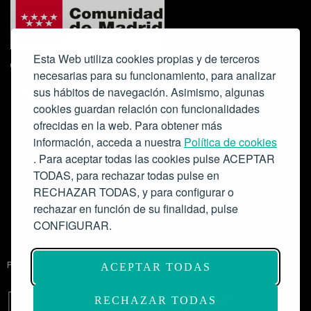
Esta Web utiliza cookies propias y de terceros
necesarias para su funcionamiento, para analizar
sus hábitos de navegación. Asimismo, algunas
cookies guardan relación con funcionalidades
ofrecidas en la web. Para obtener más
Colabora:
información, acceda a nuestra
Política de cookies
. Para aceptar todas las cookies pulse ACEPTAR
TODAS, para rechazar todas pulse en
RECHAZAR TODAS, y para configurar o
rechazar en función de su finalidad, pulse
CONFIGURAR.
Proyecto de modernización de infraestructuras y digitalización del
ACEPTAR TODAS
Salón de Actos del Ateneo de Madrid como espacio escénico-musical.
Subvención: 175.000€
RECHAZAR TODAS