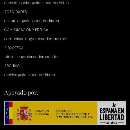
atencionsocios@ateneodemadrid.es
ACTIVIDADES:
culturales@ateneodemadrid.es
COMUNICACIÓN Y PRENSA
comunicacion@ateneodemadrid.es
BIBLIOTECA
biblioteca@ateneodemadrid.es
ARCHIVO
archivo@ateneodemadrid.es
Apoyado por: