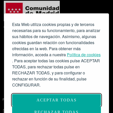
Esta Web utiliza cookies propias y de terceros
necesarias para su funcionamiento, para analizar
sus hábitos de navegación. Asimismo, algunas
cookies guardan relación con funcionalidades
ofrecidas en la web. Para obtener más
Colabora:
información, acceda a nuestra
Política de cookies
. Para aceptar todas las cookies pulse ACEPTAR
TODAS, para rechazar todas pulse en
RECHAZAR TODAS, y para configurar o
rechazar en función de su finalidad, pulse
CONFIGURAR.
Proyecto de modernización de infraestructuras y digitalización del
ACEPTAR TODAS
Salón de Actos del Ateneo de Madrid como espacio escénico-musical.
Subvención: 175.000€
RECHAZAR TODAS