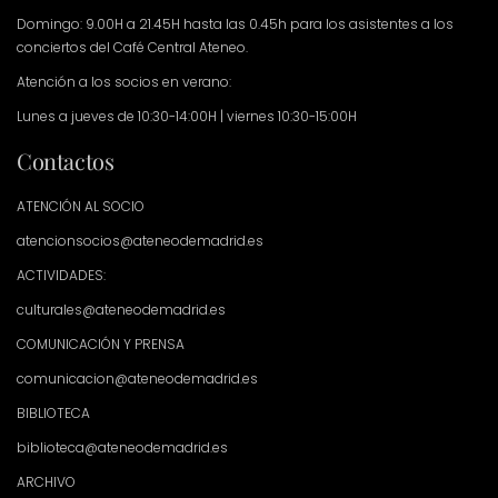
Domingo: 9.00H a 21.45H hasta las 0.45h para los asistentes a los
conciertos del Café Central Ateneo.
Atención a los socios en verano:
Lunes a jueves de 10:30-14:00H | viernes 10:30-15:00H
Contactos
ATENCIÓN AL SOCIO
atencionsocios@ateneodemadrid.es
ACTIVIDADES:
culturales@ateneodemadrid.es
COMUNICACIÓN Y PRENSA
comunicacion@ateneodemadrid.es
BIBLIOTECA
biblioteca@ateneodemadrid.es
ARCHIVO