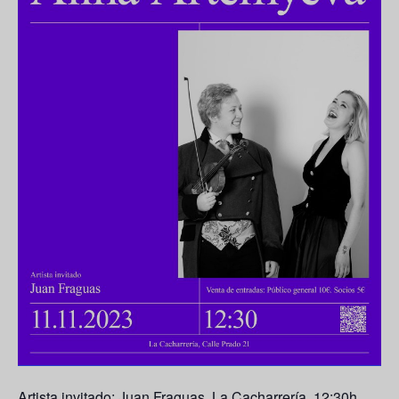
Artista invitado: Juan Fraguas. La Cacharrería. 12:30h.