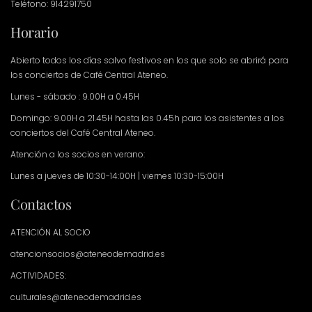
Teléfono: 914291750
Horario
Abierto todos los días salvo festivos en los que solo se abrirá para
los conciertos de Café Central Ateneo.
Lunes - sábado : 9.00H a 0.45H
Domingo: 9.00H a 21.45H hasta las 0.45h para los asistentes a los
conciertos del Café Central Ateneo.
Atención a los socios en verano:
Lunes a jueves de 10:30-14:00H | viernes 10:30-15:00H
Contactos
ATENCIÓN AL SOCIO
atencionsocios@ateneodemadrid.es
ACTIVIDADES:
culturales@ateneodemadrid.es