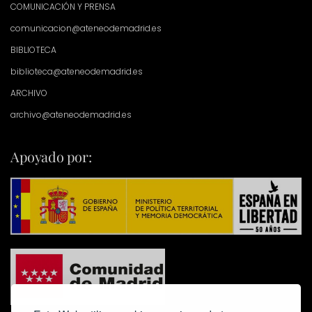
COMUNICACIÓN Y PRENSA
comunicacion@ateneodemadrid.es
BIBLIOTECA
biblioteca@ateneodemadrid.es
ARCHIVO
archivo@ateneodemadrid.es
Apoyado por: