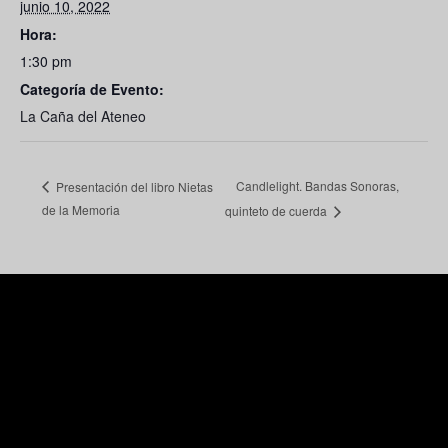
junio 10, 2022
Hora:
1:30 pm
Categoría de Evento:
La Caña del Ateneo
Candlelight. Bandas Sonoras,
Presentación del libro Nietas
de la Memoria
quinteto de cuerda