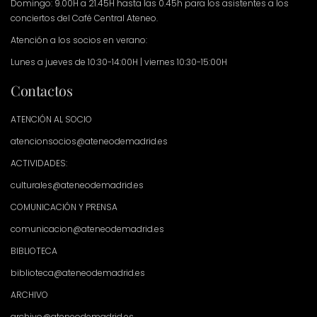
Domingo: 9.00H a 21.45H hasta las 0.45h para los asistentes a los
conciertos del Café Central Ateneo.
Atención a los socios en verano:
Lunes a jueves de 10:30-14:00H | viernes 10:30-15:00H
Contactos
ATENCIÓN AL SOCIO
atencionsocios@ateneodemadrid.es
ACTIVIDADES:
culturales@ateneodemadrid.es
COMUNICACIÓN Y PRENSA
comunicacion@ateneodemadrid.es
BIBLIOTECA
biblioteca@ateneodemadrid.es
ARCHIVO
archivo@ateneodemadrid.es