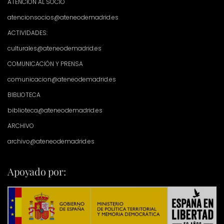
ATENCIÓN AL SOCIO
atencionsocios@ateneodemadrid.es
ACTIVIDADES:
culturales@ateneodemadrid.es
COMUNICACIÓN Y PRENSA
comunicacion@ateneodemadrid.es
BIBLIOTECA
biblioteca@ateneodemadrid.es
ARCHIVO
archivo@ateneodemadrid.es
Apoyado por: