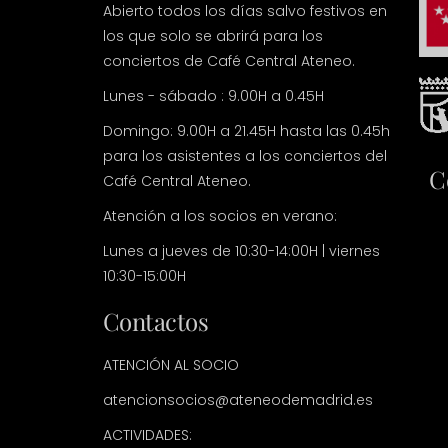
Abierto todos los días salvo festivos en
los que solo se abrirá para los
conciertos de Café Central Ateneo.
Lunes - sábado : 9.00H a 0.45H
Domingo: 9.00H a 21.45H hasta las 0.45h
para los asistentes a los conciertos del
C
Café Central Ateneo.
Atención a los socios en verano:
Lunes a jueves de 10:30-14:00H | viernes
10:30-15:00H
Contactos
ATENCIÓN AL SOCIO
atencionsocios@ateneodemadrid.es
ACTIVIDADES: