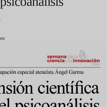
 psicoanálisis
m
oro