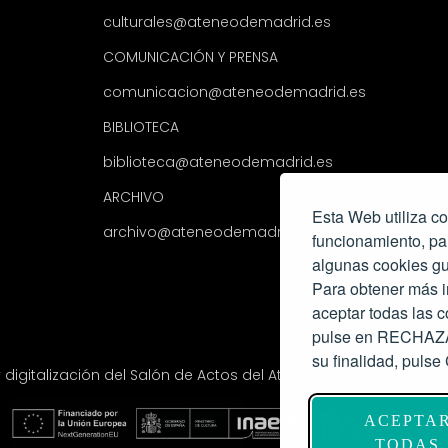
culturales@ateneodemadrid.es
COMUNICACIÓN Y PRENSA
comunicacion@ateneodemadrid.es
BIBLIOTECA
biblioteca@ateneodemadrid.es
ARCHIVO
Esta Web utiliza co
archivo@ateneodemadrid.es
funcionamiento, pa
algunas cookies gu
Para obtener más i
aceptar todas las
pulse en RECHAZAR
su finalidad, pul
y digitalización del Salón de Actos del Ateneo de Madrid com
ACEPTA
TODAS