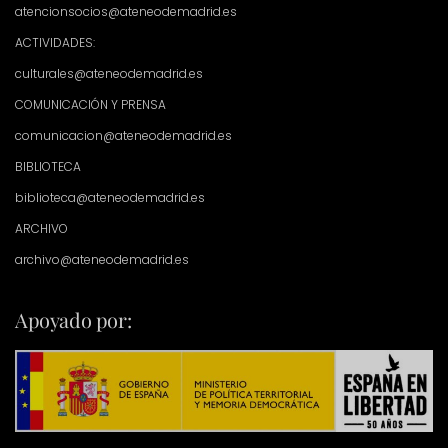
atencionsocios@ateneodemadrid.es
ACTIVIDADES:
culturales@ateneodemadrid.es
COMUNICACIÓN Y PRENSA
comunicacion@ateneodemadrid.es
BIBLIOTECA
biblioteca@ateneodemadrid.es
ARCHIVO
archivo@ateneodemadrid.es
Apoyado por: