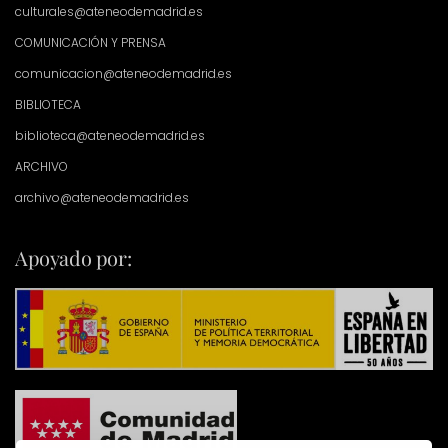
culturales@ateneodemadrid.es
COMUNICACIÓN Y PRENSA
comunicacion@ateneodemadrid.es
BIBLIOTECA
biblioteca@ateneodemadrid.es
ARCHIVO
archivo@ateneodemadrid.es
Apoyado por: