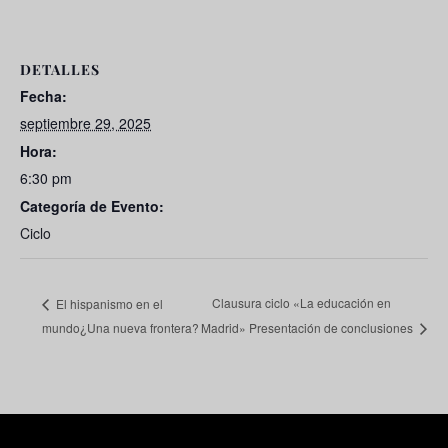
DETALLES
Fecha:
septiembre 29, 2025
Hora:
6:30 pm
Categoría de Evento:
Ciclo
Clausura ciclo «La educación en
El hispanismo en el
mundo¿Una nueva frontera?
Madrid» Presentación de conclusiones