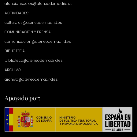
atencionsocios@ateneodemadrid.es
ACTIVIDADES:
culturales@ateneodemadrid.es
COMUNICACIÓN Y PRENSA
comunicacion@ateneodemadrid.es
BIBLIOTECA
biblioteca@ateneodemadrid.es
ARCHIVO
archivo@ateneodemadrid.es
Apoyado por: