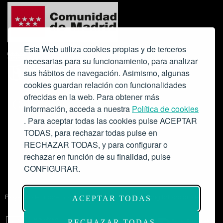
Esta Web utiliza cookies propias y de terceros
necesarias para su funcionamiento, para analizar
sus hábitos de navegación. Asimismo, algunas
cookies guardan relación con funcionalidades
ofrecidas en la web. Para obtener más
Colabora:
información, acceda a nuestra
Política de cookies
. Para aceptar todas las cookies pulse ACEPTAR
TODAS, para rechazar todas pulse en
RECHAZAR TODAS, y para configurar o
rechazar en función de su finalidad, pulse
CONFIGURAR.
Proyecto de modernización de infraestructuras y digitalización del
ACEPTAR TODAS
Salón de Actos del Ateneo de Madrid como espacio escénico-musical.
Subvención: 175.000€
RECHAZAR TODAS