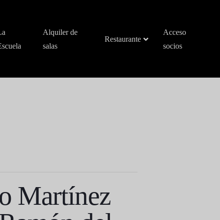
La
Alquiler de
Acceso
Restaurante
Escuela
salas
socios
go Martínez