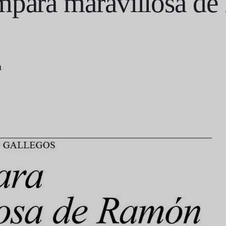
mpara maravillosa d
m